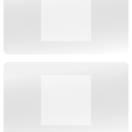
Bezoek de website van Atexio
InteGreat adviseert ons bij de keuze, de implementatie en het
dagelijks onderhoud van onze ICT-infrastructuur,
documentmanagementoplossing en digitalisering van de workflow
op kantoor.
Bezoek de website van INACC