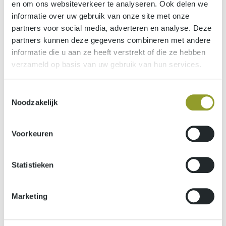
en om ons websiteverkeer te analyseren. Ook delen we
informatie over uw gebruik van onze site met onze
partners voor social media, adverteren en analyse. Deze
partners kunnen deze gegevens combineren met andere
informatie die u aan ze heeft verstrekt of die ze hebben
Meer dan een B2B Marketing Agency | Beyond Marketing | +25
verzameld op basis van uw gebruik van hun services.
jaar ervaring
Bezoek de website van Beyond Marketing
Toestemmingsselectie
Noodzakelijk
Voorkeuren
Statistieken
Marketing
Swinnen Algemeen Bouwbedrijf: bouwen aan de toekomst
Bezoek de website van Swinnen