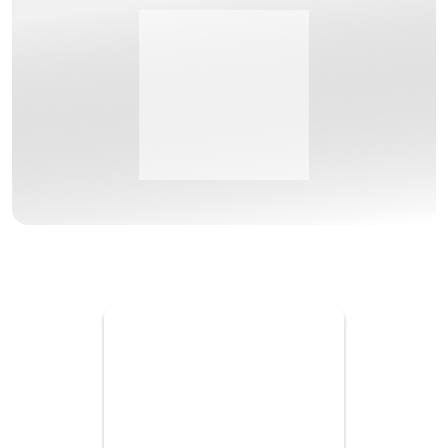
is jouw expert in innoverende oplossingen
Deceuninck Deforce
voor deur- en meubelbeslag.
Deceuninck Deforce
Bezoek de website van